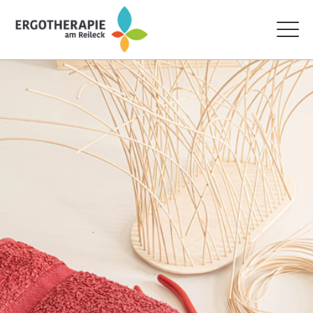
Home
Ergotherapie für Kinder
Ergotherapie für Erwachsene
Zusatzangebote und Entspannung
Über uns
Behandlungsansätze
Unsere Praxis
Kontakt